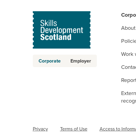
Corpo
About
Polici
Work 
Corporate
Employer
Conta
Report
Exter
recogn
Privacy
Terms of Use
Access to Inform