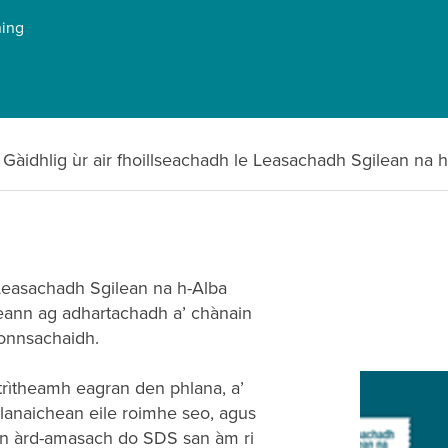
ning
Gàidhlig ùr air fhoillseachadh le Leasachadh Sgilean na 
 Leasachadh Sgilean na h-Alba
eann ag adhartachadh a’ chànain
ionnsachaidh.
rìtheamh eagran den phlana, a’
lanaichean eile roimhe seo, agus
an àrd-amasach do SDS san àm ri