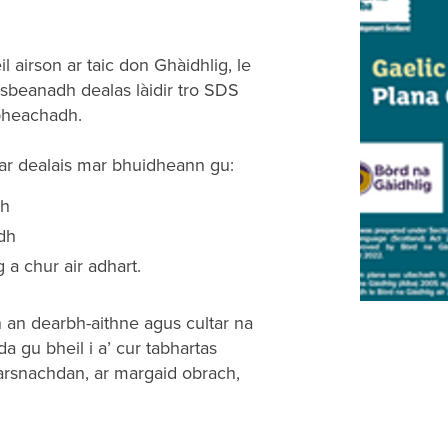
 airson ar taic don Ghàidhlig, le
aisbeanadh dealas làidir tro SDS
rbheachadh.
h ar dealais mar bhuidheann gu:
dh
adh
a chur air adhart.
 an dearbh-aithne agus cultar na
a gu bheil i a’ cur tabhartas
arsnachdan, ar margaid obrach,