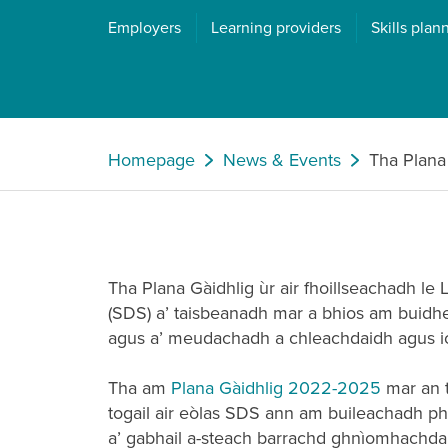
Employers
Learning providers
Skills plan
Homepage
News & Events
Tha Plana 
Tha Plana Gàidhlig ùr air fhoillseachadh le
(SDS) a’ taisbeanadh mar a bhios am buidh
agus a’ meudachadh a chleachdaidh agus 
Tha am
Plana Gàidhlig 2022-2025
mar an t
togail air eòlas SDS ann am buileachadh ph
a’ gabhail a-steach barrachd ghnìomhachd