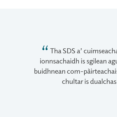
Tha SDS a’ cuimseacha
ionnsachaidh is sgilean agu
buidhnean com-pàirteachais
chultar is dualch