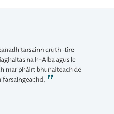
anadh tarsainn cruth-tìre
Riaghaltas na h-Alba agus le
h mar phàirt bhunaiteach de
m farsaingeachd.