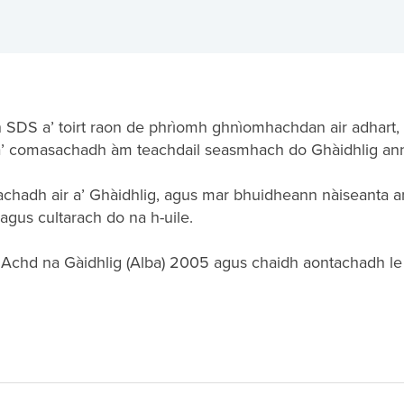
aidh SDS a’ toirt raon de phrìomh ghnìomhachdan air adhar
a’ comasachadh àm teachdail seasmhach do Ghàidhlig ann
hadh air a’ Ghàidhlig, agus mar bhuidheann nàiseanta ann 
us cultarach do na h-uile.
 Achd na Gàidhlig (Alba) 2005 agus chaidh aontachadh le