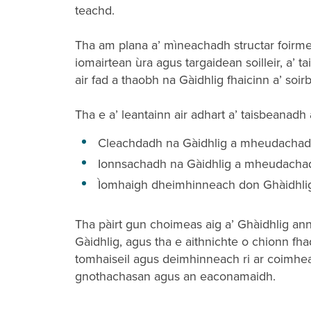
teachd.
Tha am plana a’ mìneachadh structar foirmeil
iomairtean ùra agus targaidean soilleir, a’ t
air fad a thaobh na Gàidhlig fhaicinn a’ soi
Tha e a’ leantainn air adhart a’ taisbeanad
Cleachdadh na Gàidhlig a mheudacha
Ionnsachadh na Gàidhlig a mheudach
Ìomhaigh dheimhinneach don Ghàidhlig 
Tha pàirt gun choimeas aig a’ Ghàidhlig ann
Gàidhlig, agus tha e aithnichte o chionn fhad
tomhaiseil agus deimhinneach ri ar coimhe
gnothachasan agus an eaconamaidh.