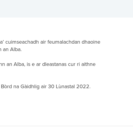
t, a’ cuimseachadh air feumalachdan dhaoine
 an Alba.
an Alba, is e ar dleastanas cur ri aithne
 Bòrd na Gàidhlig air 30 Lùnastal 2022.