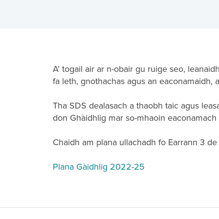
A’ togail air ar n-obair gu ruige seo, lean
fa leth, gnothachas agus an eaconamaidh, 
Tha SDS dealasach a thaobh taic agus leasac
don Ghàidhlig mar so-mhaoin eaconamach ag
Chaidh am plana ullachadh fo Earrann 3 de
Plana Gàidhlig 2022-25