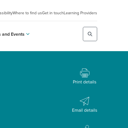
sibility
Where to find us
Get in touch
Learning Providers
 and Events
Print details
Email details