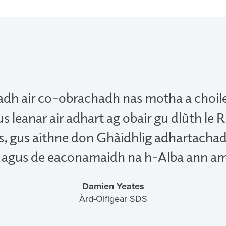
dh air co-obrachadh nas motha a choile
s leanar air adhart ag obair gu dlùth le 
, gus aithne don Ghàidhlig adhartachad
as agus de eaconamaidh na h-Alba ann a
Damien Yeates
Àrd-Oifigear SDS