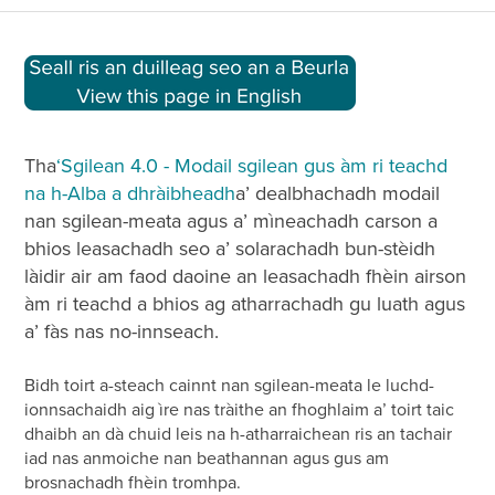
Tha
‘Sgilean 4.0 - Modail sgilean gus àm ri teachd
na h-Alba a dhràibheadh
a’ dealbhachadh modail
nan sgilean-meata agus a’ mìneachadh carson a
bhios leasachadh seo a’ solarachadh bun-stèidh
làidir air am faod daoine an leasachadh fhèin airson
àm ri teachd a bhios ag atharrachadh gu luath agus
a’ fàs nas no-innseach.
Bidh toirt a-steach cainnt nan sgilean-meata le luchd-
ionnsachaidh aig ìre nas tràithe an fhoghlaim a’ toirt taic
dhaibh an dà chuid leis na h-atharraichean ris an tachair
iad nas anmoiche nan beathannan agus gus am
brosnachadh fhèin tromhpa.