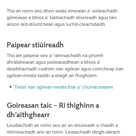
Tha an roinn seo dhen seata innealan a’ solarachadh
goireasan a bhios a’ tabhachadh stiùireadh agus taic
airson àrd-stiùirichean agus luchd-cleachdaidh.
Paipear stiùireadh
Tha am paipear seo a’ rannsachadh na prìomh
dhràibhearan agus poileasaidhean a bhios a’
dearbhachadh cudrom nan sgilean agus coincheap nan
sgilean-meata taobh a-staigh an fhoghlaim.
Treòir nan sgilean-meata thar a’ churraicealaim
Goireasan taic - Ri thighinn a
dh’aithghearr
Leudaichidh an roinn seo air an stiùireadh a chaidh a
mhìneachadh ann an roinn ‘Leasachadh dòigh-obrach