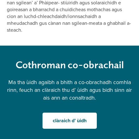
nan sgilean’ a’ Phàipear- stiùiridh agus solaraichidh e
goireasan a bharrachd a chuidicheas mothachas agus
cion an luchd-chleachdaidh/ionnsachaidh a
mheudachadh gus cànan nan sgilean-meata a ghabhail a-
steach.
Cothroman co-obrachail
Ma tha ùidh agaibh a bhith a co-obrachadh comhla
rinn, feuch an clàraich thu d’ ùidh agus bidh sinn air
ais ann an conaltradh.
clàraich d’ ùidh