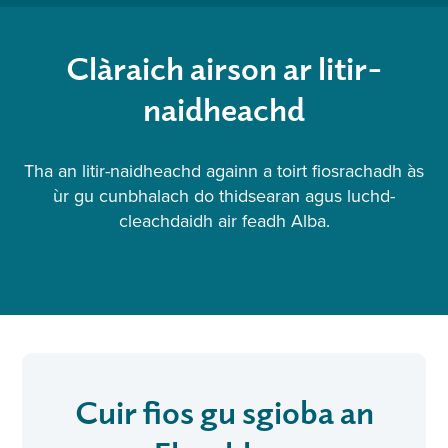
Clàraich airson ar litir-
naidheachd
Tha an litir-naidheachd againn a toirt fiosrachadh às
ùr gu cunbhalach do thidsearan agus luchd-
cleachdaidh air feadh Alba.
Cuir fios gu sgioba an