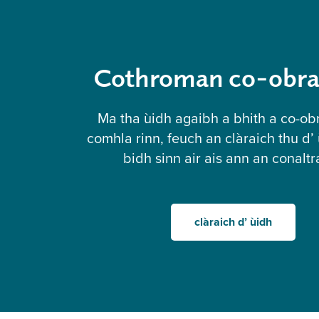
Cothroman co-obra
Ma tha ùidh agaibh a bhith a co-o
comhla rinn, feuch an clàraich thu d’
bidh sinn air ais ann an conaltr
clàraich d’ ùidh