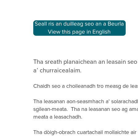
Tha sreath planaichean an leasain seo 
a’ churraicealaim.
Chaidh seo a choileanadh tro measg de lea
Tha leasanan aon-seasmhach a’ solarachadh
sgilean-meata. Tha na leasanan seo ag ama
meata a leasachadh.
Tha dòigh-obrach cuartachail mollaichte air