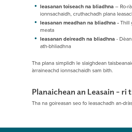
leasanan toiseach na bliadhna
– Ro-rà
ionnsachaidh, cruthachadh plana leasac
leasanan meadhan na bliadhna -
Thill
meata
leasanan deireadh na bliadhna
- Dèan
ath-bhliadhna
Tha plana simplidh le slaighdean taisbeanai
àrraineachd ionnsachaidh sam bith.
Planaichean an Leasain – ri 
Tha na goireasan seo fo leasachadh an-dràs