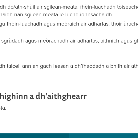
dh do/ath-shùil air sgilean-meata, fhèin-luachadh tòiseach
haidh nan sgilean-meata le luchd-ionnsachaidh
 gu fhèin-luachadh agus meòraich air adhartas, thoir ùrach
 sgrùdadh agus meòrachadh air adhartas, aithnich agus gl
dh taiceil ann an gach leasan a dh’fhaodadh a bhith air at
thighinn a dh’aithghearr
ta.