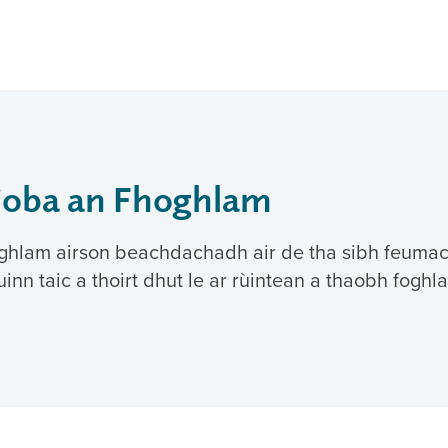
gioba an Fhoghlam
oghlam airson beachdachadh air de tha sibh feumac
inn taic a thoirt dhut le ar rùintean a thaobh foghl