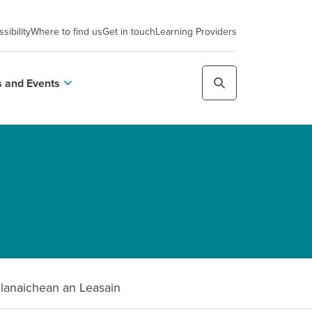
sibility
Where to find us
Get in touch
Learning Providers
 and Events
lanaichean an Leasain