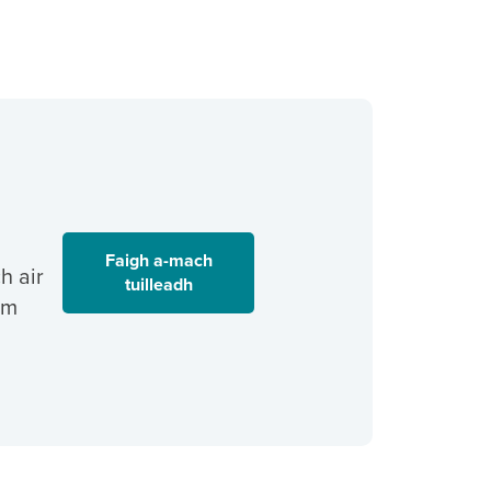
Faigh a-mach
h air
tuilleadh
am