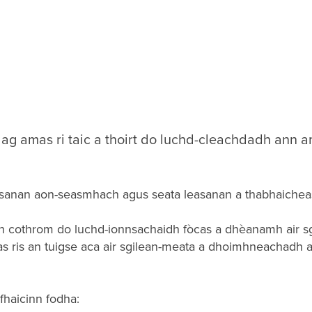
ag amas ri taic a thoirt do luchd-cleachdadh ann a
sanan aon-seasmhach agus seata leasanan a thabhaicheas
 cothrom do luchd-ionnsachaidh fòcas a dhèanamh air sg
s ris an tuigse aca air sgilean-meata a dhoimhneachadh 
 fhaicinn fodha: