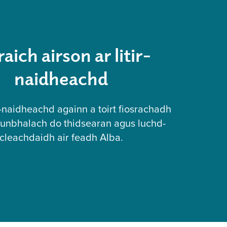
aich airson ar litir-
naidheachd
r-naidheachd againn a toirt fiosrachadh
cunbhalach do thidsearan agus luchd-
cleachdaidh air feadh Alba.