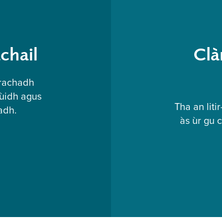
chail
Clàr
brachadh
 ùidh agus
Tha an liti
adh.
às ùr gu 