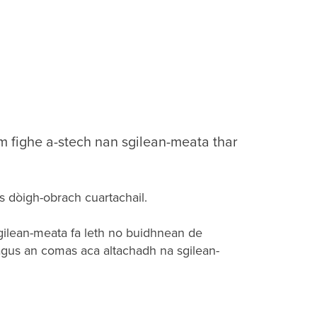
m fighe a-stech nan sgilean-meata thar
 dòigh-obrach cuartachail.
ilean-meata fa leth no buidhnean de
agus an comas aca altachadh na sgilean-