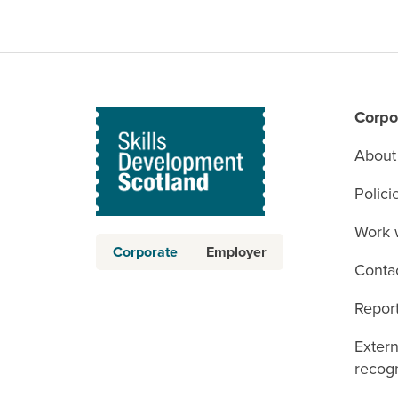
Corpo
About
Polici
Work 
Corporate
Employer
Conta
Report
Exter
recogn