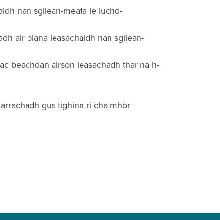
aidh nan sgilean-meata le luchd-
adh air plana leasachaidh nan sgilean-
ac beachdan airson leasachadh thar na h-
harrachadh gus tighinn ri cha mhòr