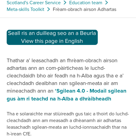
Scotland's Career Service
Education team
Meta-skills Toolkit
Frèam-obrach airson Adhartas
Thathar a’ leasachadh an fhrèam-obrach airson
adhartas ann an com-pàirticheas le luchd-
cleachdaidh bho air feadh na h-Alba agus tha e a’
cleachdadh dealbhan nan sgilean-meata air am
mìneachadh ann an
‘Sgilean 4.0 - Modail sgilean
gus àm ri teachd na h-Alba a dhràibheadh
Tha e solaraichte mar stiùireadh gus taic a thoirt do luchd-
cleachdadh ann am measadh a dhèanamh air adhartas
leasachadh sgilean-meata an luchd-ionnsachaidh thar na
h-ìrean CfE.