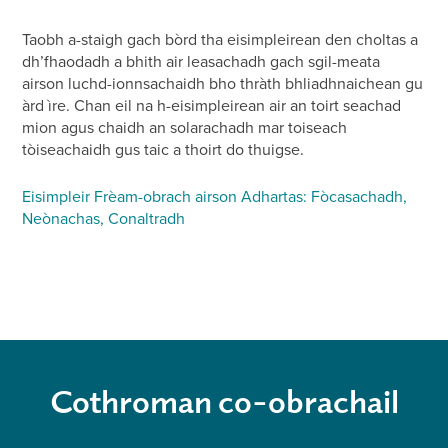
Taobh a-staigh gach bòrd tha eisimpleirean den choltas a
dh’fhaodadh a bhith air leasachadh gach sgil-meata
airson luchd-ionnsachaidh bho thràth bhliadhnaichean gu
àrd ìre. Chan eil na h-eisimpleirean air an toirt seachad
mion agus chaidh an solarachadh mar toiseach
tòiseachaidh gus taic a thoirt do thuigse.
Eisimpleir Frèam-obrach airson Adhartas: Fòcasachadh,
Neònachas, Conaltradh
Cothroman co-obrachail