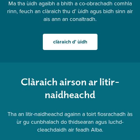
Ma tha ùidh agaibh a bhith a co-obrachadh comhla
rinn, feuch an clàraich thu d’ ùidh agus bidh sinn air
ais ann an conaltradh.
clàraich d’ ùidh
Clàraich airson ar litir-
naidheachd
Tha an litir-naidheachd againn a toirt fiosrachadh às
ùr gu cunbhalach do thidsearan agus luchd-
cleachdaidh air feadh Alba.